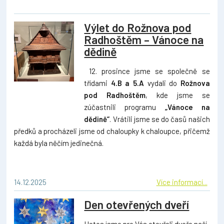
Výlet do Rožnova pod
Radhoštěm – Vánoce na
dědině
12. prosince jsme se společně se
třídami
4.B a 5.A
vydali do
Rožnova
pod Radhoštěm
, kde jsme se
zúčastnili programu
„Vánoce na
dědině“
. Vrátili jsme se do časů našich
předků a procházeli jsme od chaloupky k chaloupce, přičemž
každá byla něčím jedinečná.
14.12.2025
Více informací...
Den otevřených dveří
I letos jsme pro Vás otevřeli dveře naší