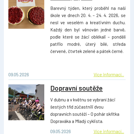
Barevný týden, který proběhl na naší
škole ve dnech 20. 4. – 24. 4. 2026, se
nesl ve veselém a kreativním duchu.
Každý den byl věnován jedné barvě,
podle které se žáci oblékali – pondělí
patřilo modré, úterý bílé, středa
červené, čtvrtek zelené a pátek černé.
09.05.2026
Více informací...
Dopravní soutěže
V dubnu a v květnu se vybraní žáci
šestých tříd zúčastnili dvou
dopravních soutěží – O pohár skřítka
Dopraváka a Mladý cyklista.
09.05.2026
Více informací...