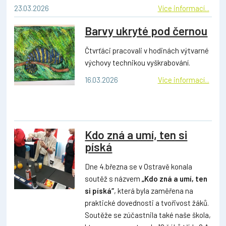
23.03.2026
Více informací...
Barvy ukryté pod černou
Čtvrťáci pracovali v hodinách výtvarné
výchovy technikou vyškrabování.
16.03.2026
Více informací...
Kdo zná a umí, ten si
píská
Dne 4.března se v Ostravě konala
soutěž s názvem
„Kdo zná a umí, ten
si píská“
, která byla zaměřena na
praktické dovednosti a tvořivost žáků.
Soutěže se zúčastnila také naše škola,