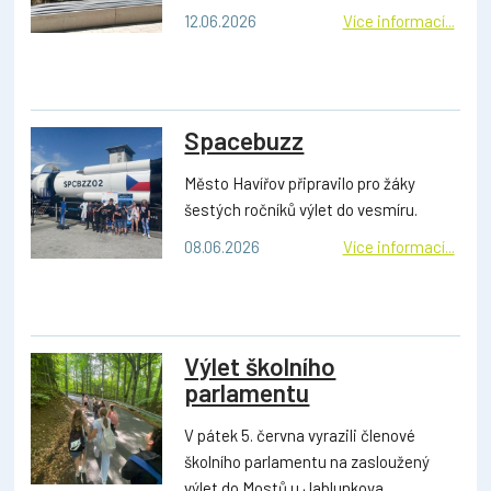
12.06.2026
Více informací...
Spacebuzz
Město Havířov připravilo pro žáky
šestých ročníků výlet do vesmíru.
08.06.2026
Více informací...
Výlet školního
parlamentu
V pátek 5. června vyrazili členové
školního parlamentu na zasloužený
výlet do Mostů u Jablunkova.