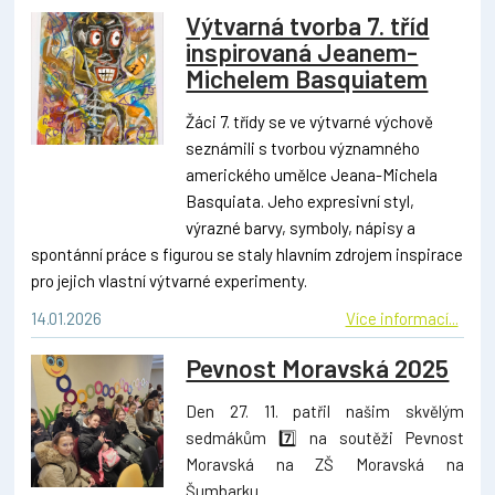
Výtvarná tvorba 7. tříd
inspirovaná Jeanem-
Michelem Basquiatem
Žáci 7. třídy se ve výtvarné výchově
seznámili s tvorbou významného
amerického umělce Jeana-Michela
Basquiata. Jeho expresivní styl,
výrazné barvy, symboly, nápisy a
spontánní práce s figurou se staly hlavním zdrojem inspirace
pro jejich vlastní výtvarné experimenty.
14.01.2026
Více informací...
Pevnost Moravská 2025
Den 27. 11. patřil našim skvělým
sedmákům 7️⃣ na soutěži Pevnost
Moravská na ZŠ Moravská na
Šumbarku.