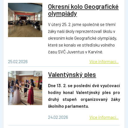
Okresní kolo Geografické
olympiády
V úterý 25. 2. jsme společně se třemi
žáky naší školy reprezentovali školu v
okresním kole Geografické olympiády,
které se konalo ve středisku volného
času SVČ Juventus v Karviné.
25.02.2026
Více informací...
Valentýnský ples
Dne 13. 2. se poslední dvě vyučovací
hodiny konal Valentýnský ples pro
druhý stupeň organizovaný žáky
školního parlamentu.
24.02.2026
Více informací...