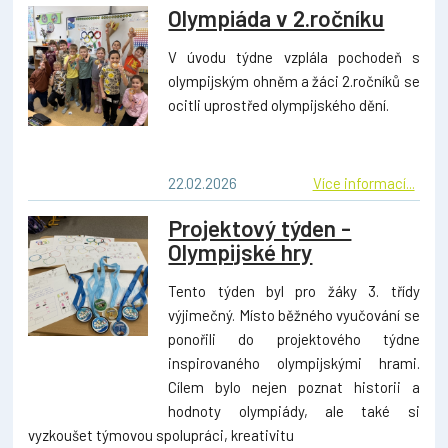
Olympiáda v 2.ročníku
V úvodu týdne vzplála pochodeň s
olympijským ohněm a žáci 2.ročníků se
ocitli uprostřed olympijského dění.
22.02.2026
Více informací...
Projektový týden -
Olympijské hry
Tento týden byl pro žáky 3. třídy
výjimečný. Místo běžného vyučování se
ponořili do projektového týdne
inspirovaného olympijskými hrami.
Cílem bylo nejen poznat historii a
hodnoty olympiády, ale také si
vyzkoušet týmovou spolupráci, kreativitu