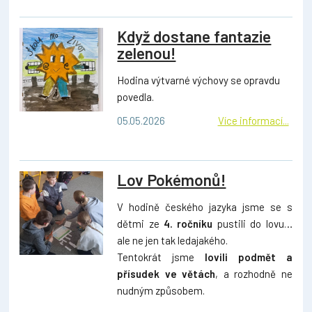
Když dostane fantazie
zelenou!
Hodina výtvarné výchovy se opravdu
povedla.
05.05.2026
Více informací...
Lov Pokémonů!
V hodině českého jazyka jsme se s
dětmi ze
4. ročníku
pustili do lovu…
ale ne jen tak ledajakého.
Tentokrát jsme
lovili podmět a
přísudek ve větách
, a rozhodně ne
nudným způsobem.