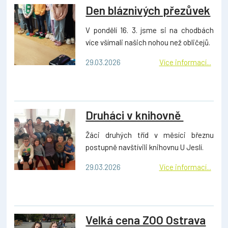
Den bláznivých přezůvek
V pondělí 16. 3. jsme si na chodbách
více všímali našich nohou než obličejů.
29.03.2026
Více informací...
Druháci v knihovně
Žáci druhých tříd v měsíci březnu
postupně navštívili knihovnu U Jeslí.
29.03.2026
Více informací...
Velká cena ZOO Ostrava