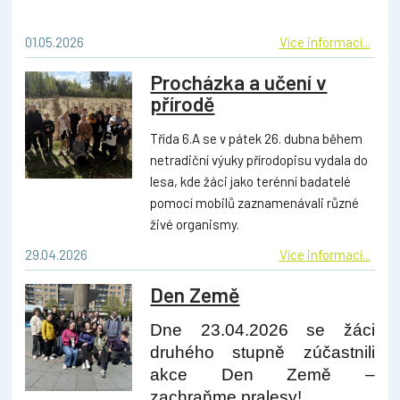
01.05.2026
Více informací...
Procházka a učení v
přírodě
Třída 6.A se v pátek 26. dubna během
netradiční výuky přírodopisu vydala do
lesa, kde žáci jako terénní badatelé
pomocí mobilů zaznamenávali různé
živé organismy.
29.04.2026
Více informací...
Den Země
Dne 23.04.2026 se žáci
druhého stupně zúčastnili
akce Den Země –
zachraňme pralesy!