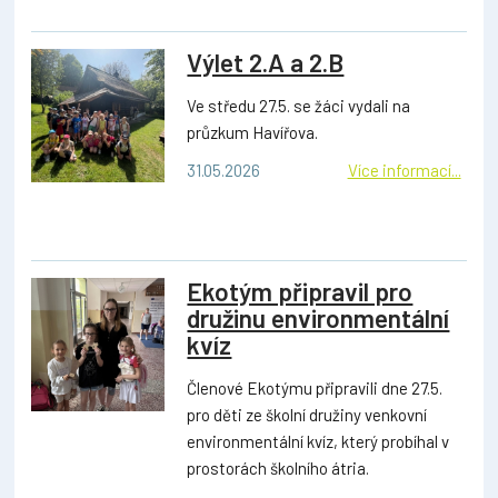
Výlet 2.A a 2.B
Ve středu 27.5. se žáci vydali na
průzkum Havířova.
31.05.2026
Více informací...
Ekotým připravil pro
družinu environmentální
kvíz
Členové Ekotýmu připravili dne 27.5.
pro děti ze školní družiny venkovní
environmentální kvíz, který probíhal v
prostorách školního átria.