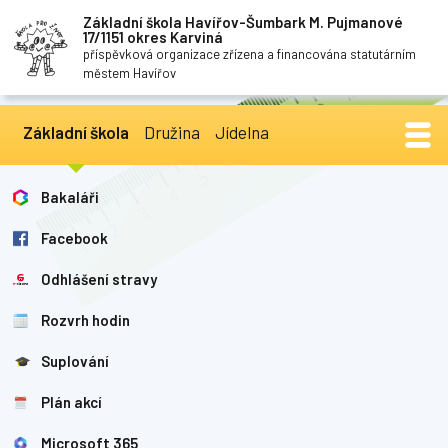
Základní škola Havířov-Šumbark M. Pujmanové
17/1151 okres Karviná
příspěvková organizace zřízena a financována statutárním
městem Havířov
Základní škola
Družina
Jídelna
Bakaláři
Facebook
Odhlášení stravy
Rozvrh hodin
Suplování
Plán akcí
Microsoft 365