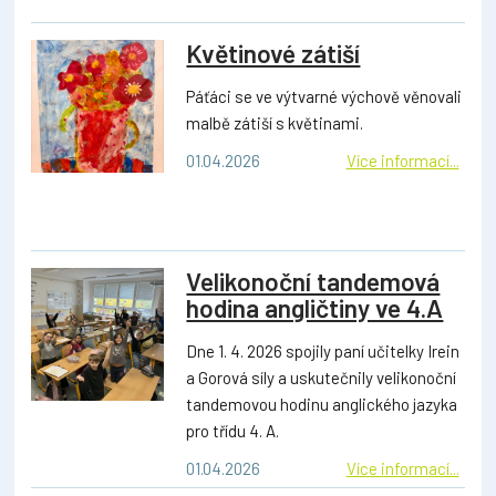
Květinové zátiší
Páťáci se ve výtvarné výchově věnovali
malbě zátiší s květinami.
01.04.2026
Více informací...
Velikonoční tandemová
hodina angličtiny ve 4.A
Dne 1. 4. 2026 spojily paní učitelky Irein
a Gorová síly a uskutečnily velikonoční
tandemovou hodinu anglického jazyka
pro třídu 4. A.
01.04.2026
Více informací...