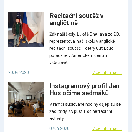
Recitační soutěž v
angličtině
Žák naší školy,
Lukáš Dhvilava
ze 7.B,
reprezentoval naši školu v anglické
recitační soutěži Poetry Out Loud
pořádané v Americkém centru
v Ostravě.
20.04.2026
Více informací...
Instagramový profil Jan
Hus očima sedmáků
V rámci suplované hodiny dějepisu se
žáci třídy 7.A pustili do netradiční
aktivity.
07.04.2026
Více informací...