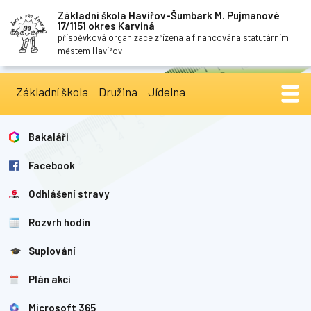
Základní škola Havířov-Šumbark M. Pujmanové
17/1151 okres Karviná
příspěvková organizace zřízena a financována statutárním
městem Havířov
Základní škola
Družina
Jídelna
Bakaláři
Facebook
Odhlášení stravy
Rozvrh hodin
Suplování
Plán akcí
Microsoft 365