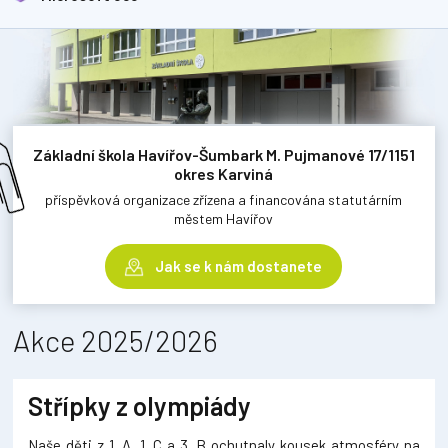
Základní škola Havířov-Šumbark M. Pujmanové 17/1151
okres Karviná
příspěvková organizace zřízena a financována statutárním
městem Havířov
Jak se k nám dostanete
Akce 2025/2026
Střípky z olympiády
Naše děti z 1. A, 1. C a 3. B ochutnaly kousek atmosféry na