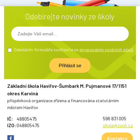
Odebírejte novinky ze školy
Odesláním formuláře souhlasíte se
zpracováním osobních údajů
Základní škola Havířov-Šumbark M. Pujmanové 17/1151
okres Karviná
příspěvková organizace zřízena a financována statutárním
městem Havířov
596 831 005
IČ:
48805475
IZO:
048805475
skola@zsph.cz
Kontakty