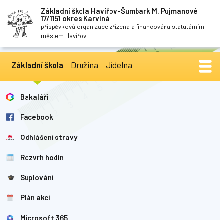
Základní škola Havířov-Šumbark M. Pujmanové
17/1151 okres Karviná
příspěvková organizace zřízena a financována statutárním
městem Havířov
Základní škola
Družina
Jídelna
Bakaláři
Facebook
Odhlášení stravy
Rozvrh hodin
Suplování
Plán akcí
Microsoft 365