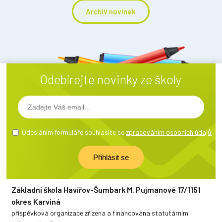
Archiv novinek
Odebírejte novinky ze školy
Odesláním formuláře souhlasíte se
zpracováním osobních údajů
Základní škola Havířov-Šumbark M. Pujmanové 17/1151
okres Karviná
příspěvková organizace zřízena a financována statutárním