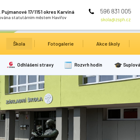
596 831 005
 Pujmanové 17/1151 okres Karviná
cována statutárním městem Havířov
skola@zsph.cz
Škola
Fotogalerie
Akce školy
Odhlášení stravy
Rozvrh hodin
Suplová