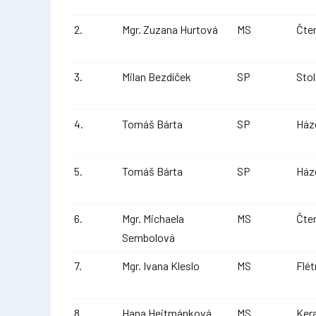
2.
Mgr. Zuzana Hurtová
MS
Čte
3.
Milan Bezdíček
SP
Stol
4.
Tomáš Bárta
SP
Ház
5.
Tomáš Bárta
SP
Ház
6.
Mgr. Michaela
MS
Čte
Sembolová
7.
Mgr. Ivana Kleslo
MS
Flét
8.
Hana Hejtmánková
MS
Ker