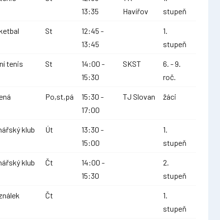
13:35
Havířov
stupeň
ketbal
St
12:45 -
1.
13:45
stupeň
ní tenis
St
14:00 -
SKST
6. - 9.
15:30
roč.
ená
Po,st,pá
15:30 -
TJ Slovan
žáci
17:00
nářský klub
Út
13:30 -
1.
15:00
stupeň
nářský klub
Čt
14:00 -
2.
15:30
stupeň
ználek
Čt
1.
stupeň