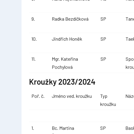
9.
Radka Bezdíčková
SP
Tan
10.
Jindřich Honěk
SP
Tae
11.
Mgr. Kateřina
SP
Spo
Pochylová
kro
Kroužky 2023/2024
Poř. č.
Jméno ved. kroužku
Typ
Náz
kroužku
1.
Bc. Martina
SP
Bas