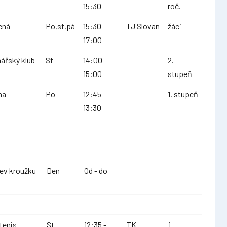
15:30
roč.
ená
Po,st,pá
15:30 -
TJ Slovan
žáci
17:00
ářský klub
St
14:00 -
2.
15:00
stupeň
na
Po
12:45 -
1. stupeň
13:30
ev kroužku
Den
Od - do
tenis
St
12:35 -
TK
1.