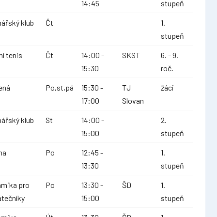
14:45
stupeň
ářský klub
Čt
1.
stupeň
ní tenis
Čt
14:00 -
SKST
6. - 9.
15:30
roč.
ená
Po,st,pá
15:30 -
TJ
žáci
17:00
Slovan
ářský klub
St
14:00 -
2.
15:00
stupeň
na
Po
12:45 -
1.
13:30
stupeň
amika pro
Po
13:30 -
ŠD
1.
átečníky
15:00
stupeň