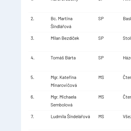
2.
Bc. Martina
SP
Bas
Šindlářová
3.
Milan Bezdíček
SP
Stol
4.
Tomáš Bárta
SP
Ház
5.
Mgr. Kateřina
MS
Čte
Minarovičová
6.
Mgr. Michaela
MS
Čte
Sembolová
7.
Ludmila Šindelářová
MS
Vše