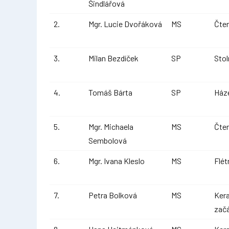
Šindlářová
2.
Mgr. Lucie Dvořáková
MS
Čten
3.
Milan Bezdíček
SP
Stol
4.
Tomáš Bárta
SP
Ház
5.
Mgr. Michaela
MS
Čten
Sembolová
6.
Mgr. Ivana Kleslo
MS
Flét
7.
Petra Bolková
MS
Ker
zač