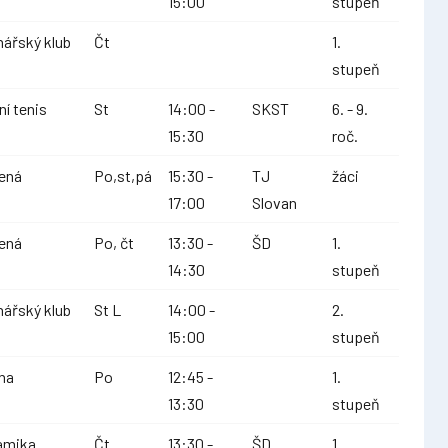
15:00
stupeň
nářský klub
Čt
1.
stupeň
ní tenis
St
14:00 -
SKST
6. - 9.
15:30
roč.
ená
Po,st,pá
15:30 -
TJ
žáci
17:00
Slovan
ená
Po, čt
13:30 -
ŠD
1.
14:30
stupeň
nářský klub
St L
14:00 -
2.
15:00
stupeň
na
Po
12:45 -
1.
13:30
stupeň
amika
Čt
13:30 -
ŠD
1.