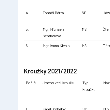
4.
Tomáš Bárta
SP
Ház
5.
Mgr. Michaela
MS
Čten
Sembolová
6.
Mgr. Ivana Kleslo
MS
Flét
Kroužky 2021/2022
Poř. č.
Jméno ved. kroužku
Typ
Náz
kroužku
1.
Karel Grobelný
SP
Mini