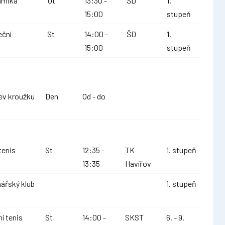
amika
Út
13:30 -
ŠD
1.
15:00
stupeň
eční
St
14:00 -
ŠD
1.
15:00
stupeň
ev kroužku
Den
Od - do
tenis
St
12:35 -
TK
1. stupeň
13:35
Havířov
ářský klub
1. stupeň
ní tenis
St
14:00 -
SKST
6. - 9.