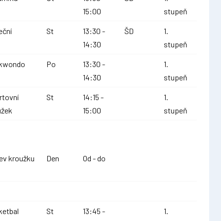
15:00
stupeň
eční
St
13:30 -
ŠD
1.
14:30
stupeň
kwondo
Po
13:30 -
1.
14:30
stupeň
rtovní
St
14:15 -
1.
užek
15:00
stupeň
ev kroužku
Den
Od - do
ketbal
St
13:45 -
1.