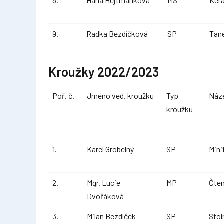
8.
Hana Hejtmánková
MS
Ker
9.
Radka Bezdíčková
SP
Tan
Kroužky 2022/2023
Poř. č.
Jméno ved. kroužku
Typ
Náz
kroužku
1.
Karel Grobelný
SP
Mini
2.
Mgr. Lucie
MP
Čten
Dvořáková
3.
Milan Bezdíček
SP
Stol