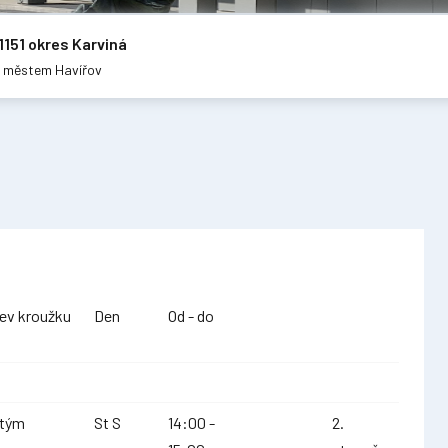
1151 okres Karviná
m městem Havířov
ev kroužku
Den
Od - do
tým
St S
14:00 -
2.