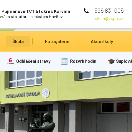
596 831 005
 Pujmanové 17/1151 okres Karviná
cována statutárním městem Havířov
skola@zsph.cz
Škola
Fotogalerie
Akce školy
Odhlášení stravy
Rozvrh hodin
Suplová