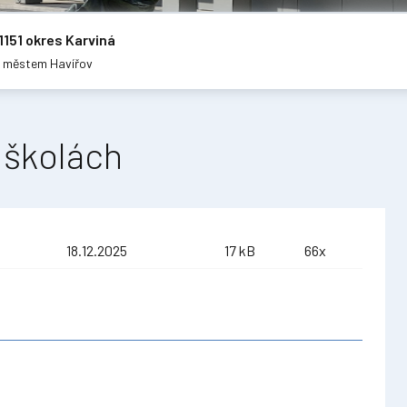
1151 okres Karviná
m městem Havířov
 školách
18.12.2025
17 kB
66x