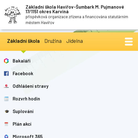
Základní škola Havířov-Šumbark M. Pujmanové
17/1151 okres Karviná
příspěvková organizace zřízena a financována statutárním
městem Havířov
Základní škola
Družina
Jídelna
Bakaláři
Facebook
Odhlášení stravy
Rozvrh hodin
Suplování
Plán akcí
Microsoft 365