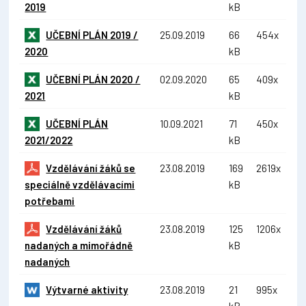
2019
kB
UČEBNÍ PLÁN 2019 /
25.09.2019
66
454x
2020
kB
UČEBNÍ PLÁN 2020 /
02.09.2020
65
409x
2021
kB
UČEBNÍ PLÁN
10.09.2021
71
450x
2021/2022
kB
Vzdělávání žáků se
23.08.2019
169
2619x
speciálně vzdělávacími
kB
potřebami
Vzdělávání žáků
23.08.2019
125
1206x
nadaných a mimořádně
kB
nadaných
Výtvarné aktivity
23.08.2019
21
995x
kB