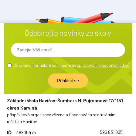
Odebírejte novinky ze školy
Odesláním formuláře souhlasíte se
zpracováním osobních údajů
Základní škola Havířov-Šumbark M. Pujmanové 17/1151
okres Karviná
příspěvková organizace zřízena a financována statutárním
městem Havířov
596 831 005
IČ:
48805475