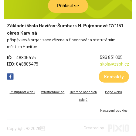
Základní škola Havířov-Šumbark M. Pujmanové 17/1151
okres Karviná
příspěvková organizace zřízena a financována statutárním
městem Havířov
596 831 005
IČ:
48805475
IZO:
048805475
skola@zsph.cz
Kontakty
Přístupnost webu
Whistleblowing
Ochrana osobních
Mapa webu
údajů
Nastavení cookies
Created by
Copyright © 2026