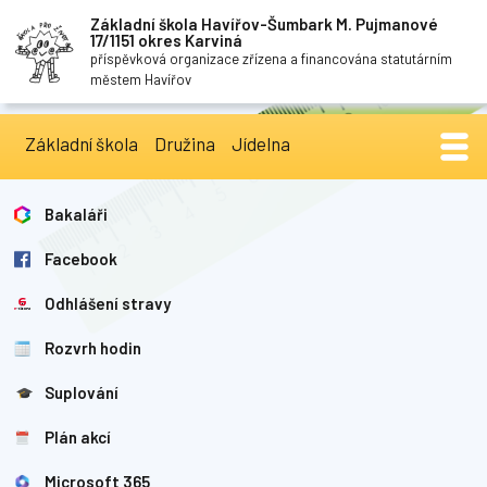
Základní škola Havířov-Šumbark M. Pujmanové
17/1151 okres Karviná
příspěvková organizace zřízena a financována statutárním
městem Havířov
Základní škola
Družina
Jídelna
Bakaláři
Facebook
Odhlášení stravy
Rozvrh hodin
Suplování
Plán akcí
Microsoft 365