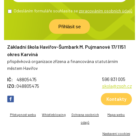
Odesláním formuláře souhlasíte se
zpracováním osobních údajů
Základní škola Havířov-Šumbark M. Pujmanové 17/1151
okres Karviná
příspěvková organizace zřízena a financována statutárním
městem Havířov
596 831 005
IČ:
48805475
IZO:
048805475
skola@zsph.cz
Kontakty
Přístupnost webu
Whistleblowing
Ochrana osobních
Mapa webu
údajů
Nastavení cookies