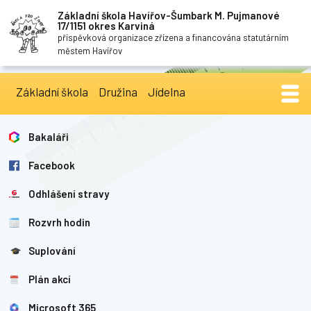
Základní škola Havířov-Šumbark M. Pujmanové
17/1151 okres Karviná
příspěvková organizace zřízena a financována statutárním
městem Havířov
Základní škola
Družina
Jídelna
Bakaláři
Facebook
Odhlášení stravy
Rozvrh hodin
Suplování
Plán akcí
Microsoft 365