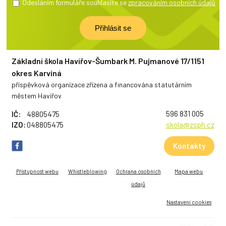
Odesláním formuláře souhlasíte se
zpracováním osobních údajů
Základní škola Havířov-Šumbark M. Pujmanové 17/1151
okres Karviná
příspěvková organizace zřízena a financována statutárním
městem Havířov
596 831 005
IČ:
48805475
IZO:
048805475
skola@zsph.cz
Kontakty
Přístupnost webu
Whistleblowing
Ochrana osobních
Mapa webu
údajů
Nastavení cookies