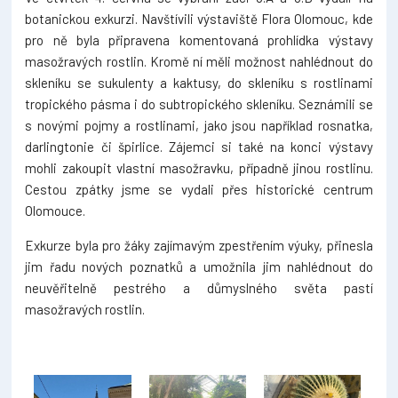
botanickou exkurzi. Navštívili výstaviště Flora Olomouc, kde
pro ně byla připravena komentovaná prohlídka výstavy
masožravých rostlin. Kromě ní měli možnost nahlédnout do
skleníku se sukulenty a kaktusy, do skleníku s rostlinami
tropického pásma i do subtropického skleníku. Seznámili se
s novými pojmy a rostlinami, jako jsou například rosnatka,
darlingtonie či špirlice. Zájemci si také na konci výstavy
mohli zakoupit vlastní masožravku, případně jinou rostlinu.
Cestou zpátky jsme se vydali přes historické centrum
Olomouce.
Exkurze byla pro žáky zajímavým zpestřením výuky, přinesla
jim řadu nových poznatků a umožnila jim nahlédnout do
neuvěřitelně pestrého a důmyslného světa pastí
masožravých rostlin.