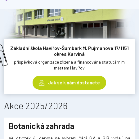
Základní škola Havířov-Šumbark M. Pujmanové 17/1151
okres Karviná
příspěvková organizace zřízena a financována statutárním
městem Havířov
Jak se k nám dostanete
Akce 2025/2026
Botanická zahrada
Ve čtvrtek 4. června se vybraní žáci 6.A a 6.B vydali na