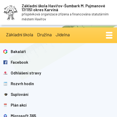
Základní škola Havířov-Šumbark M. Pujmanové
17/1151 okres Karviná
příspěvková organizace zřízena a financována statutárním
městem Havířov
Základní škola
Družina
Jídelna
Bakaláři
Facebook
Odhlášení stravy
Rozvrh hodin
Suplování
Plán akcí
Microsoft 365