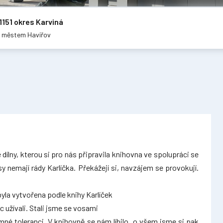
1151 okres Karviná
m městem Havířov
 dílny, kterou si pro nás připravila knihovna ve spolupráci se
 nemají rády Karlíčka. Překážejí si, navzájem se provokují.
 byla vytvořena podle knihy Karlíček
 užívali. Stali jsme se vosami
mné toleranci. V knihovně se nám líbilo, o všem jsme si pak