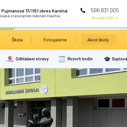
596 831 005
 Pujmanové 17/1151 okres Karviná
cována statutárním městem Havířov
skola@zsph.cz
Škola
Fotogalerie
Akce školy
Odhlášení stravy
Rozvrh hodin
Suplová