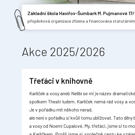
Základní škola Havířov-Šumbark M. Pujmanové 17/
příspěvková organizace zřízena a financována statutární
Akce 2025/2026
Třeťáci v knihovně
Karlíček a vosy aneb Nelíbí se mi je název dramatické
spolkem Theatr ludem. Karlíček nemá rád vosy a vosy
Je v pořádku mít někoho nerad,
ale není v pořádku si kvůli tomu ubližovat. Tato dílny
a vosy od Noemi Cupalové. My, třeťáci, jsme si to moc
a Karlíčkem. Prošli jsme si společně cestu ke vzáje