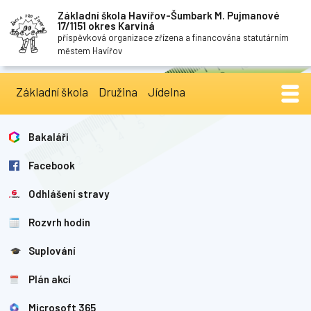
Základní škola Havířov-Šumbark M. Pujmanové
17/1151 okres Karviná
příspěvková organizace zřízena a financována statutárním
městem Havířov
Základní škola
Družina
Jídelna
Bakaláři
Facebook
Odhlášení stravy
Rozvrh hodin
Suplování
Plán akcí
Microsoft 365