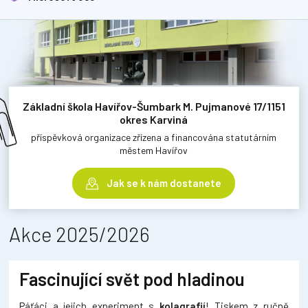
Základní škola Havířov-Šumbark M. Pujmanové 17/1151
okres Karviná
příspěvková organizace zřízena a financována statutárním
městem Havířov
Jak se k nám dostanete
Akce 2025/2026
Fascinující svět pod hladinou
Páťáci a jejich experiment s
kolagrafií
! Tiskem z ručně