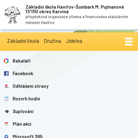
Základní škola Havířov-Šumbark M. Pujmanové
17/1151 okres Karviná
příspěvková organizace zřízena a financována statutárním
městem Havířov
Základní škola
Družina
Jídelna
Bakaláři
Facebook
Odhlášení stravy
Rozvrh hodin
Suplování
Plán akcí
Microsoft 365