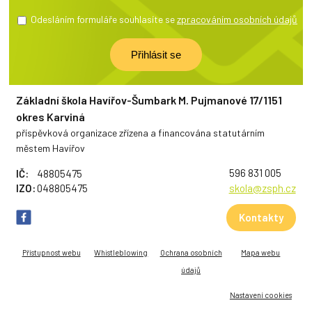
Odesláním formuláře souhlasíte se
zpracováním osobních údajů
Základní škola Havířov-Šumbark M. Pujmanové 17/1151
okres Karviná
příspěvková organizace zřízena a financována statutárním
městem Havířov
596 831 005
IČ:
48805475
IZO:
048805475
skola@zsph.cz
Kontakty
Přístupnost webu
Whistleblowing
Ochrana osobních
Mapa webu
údajů
Nastavení cookies