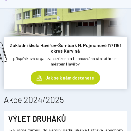
Základní škola Havířov-Šumbark M. Pujmanové 17/1151
okres Karviná
příspěvková organizace zřízena a financována statutárním
městem Havířov
Jak se k nám dostanete
Akce 2024/2025
VÝLET DRUHÁKŮ
15.5. jsme zamířili do Family parku Skalka Ostrava, abychom