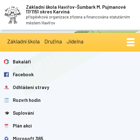
Základní škola Havířov-Šumbark M. Pujmanové
17/1151 okres Karviná
příspěvková organizace zřízena a financována statutárním
městem Havířov
Základní škola
Družina
Jídelna
Bakaláři
Facebook
Odhlášení stravy
Rozvrh hodin
Suplování
Plán akcí
Microsoft 365