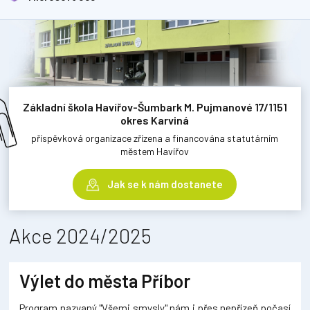
Základní škola Havířov-Šumbark M. Pujmanové 17/1151
okres Karviná
příspěvková organizace zřízena a financována statutárním
městem Havířov
Jak se k nám dostanete
Akce 2024/2025
Výlet do města Příbor
Program nazvaný "Všemi smysly" nám i přes nepřízeň počasí