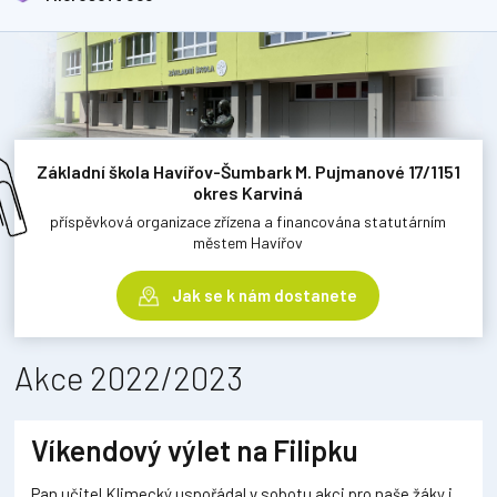
Základní škola Havířov-Šumbark M. Pujmanové 17/1151
okres Karviná
příspěvková organizace zřízena a financována statutárním
městem Havířov
Jak se k nám dostanete
Akce 2022/2023
Víkendový výlet na Filipku
Pan učitel Klimecký uspořádal v sobotu akci pro naše žáky i