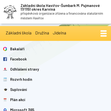
Základní škola Havířov-Šumbark M. Pujmanové
17/1151 okres Karviná
příspěvková organizace zřízena a financována statutárním
městem Havířov
Základní škola
Družina
Jídelna
Bakaláři
Facebook
Odhlášení stravy
Rozvrh hodin
Suplování
Plán akcí
Microsoft 365