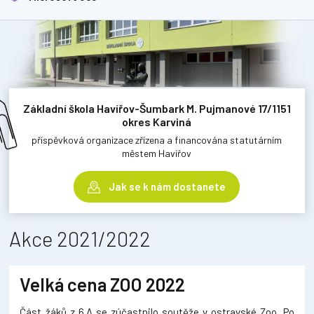
Základní škola Havířov-Šumbark M. Pujmanové 17/1151
okres Karviná
příspěvková organizace zřízena a financována statutárním
městem Havířov
Jak se k nám dostanete
Akce 2021/2022
Velká cena ZOO 2022
Část žáků z 6.A se zúčastnilo soutěže v ostravské Zoo. Po