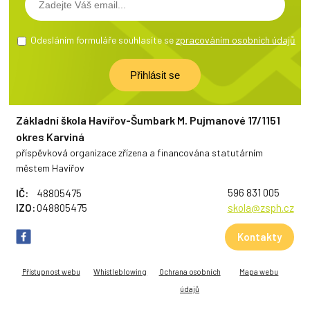
Odesláním formuláře souhlasíte se
zpracováním osobních údajů
Základní škola Havířov-Šumbark M. Pujmanové 17/1151
okres Karviná
příspěvková organizace zřízena a financována statutárním
městem Havířov
596 831 005
IČ:
48805475
IZO:
048805475
skola@zsph.cz
Kontakty
Přístupnost webu
Whistleblowing
Ochrana osobních
Mapa webu
údajů