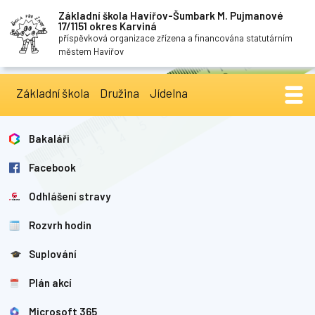
Základní škola Havířov-Šumbark M. Pujmanové
17/1151 okres Karviná
příspěvková organizace zřízena a financována statutárním
městem Havířov
Základní škola
Družina
Jídelna
Bakaláři
Facebook
Odhlášení stravy
Rozvrh hodin
Suplování
Plán akcí
Microsoft 365