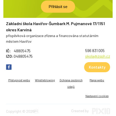
Základní škola Havířov-Šumbark M. Pujmanové 17/1151
okres Karviná
příspěvková organizace zřízena a financována statutárním
městem Havířov
596 831 005
IČ:
48805475
IZO:
048805475
skola@zsph.cz
Kontakty
Přístupnost webu
Whistleblowing
Ochrana osobních
Mapa webu
údajů
Nastavení cookies
Created by
Copyright © 2026