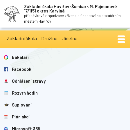
Základní škola Havířov-Šumbark M. Pujmanové
17/1151 okres Karviná
příspěvková organizace zřízena a financována statutárním
městem Havířov
Základní škola
Družina
Jídelna
Bakaláři
Facebook
Odhlášení stravy
Rozvrh hodin
Suplování
Plán akcí
Microsoft 365