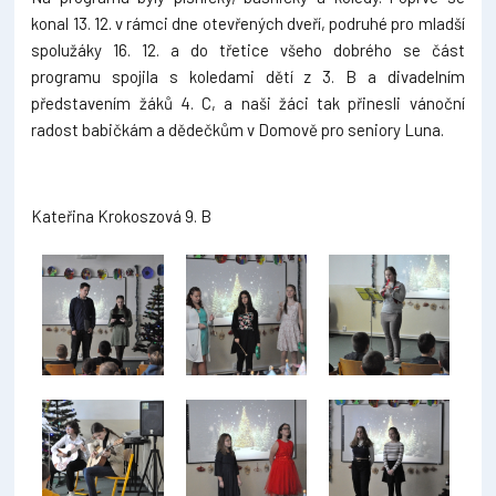
konal 13. 12. v rámci dne otevřených dveří, podruhé pro mladší
spolužáky 16. 12. a do třetice všeho dobrého se část
programu spojila s koledami dětí z 3. B a divadelním
představením žáků 4. C, a naši žáci tak přinesli vánoční
radost babičkám a dědečkům v Domově pro seniory Luna.
Kateřina Krokoszová 9. B