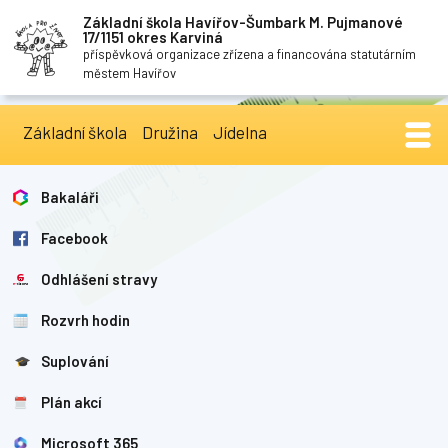
Základní škola Havířov-Šumbark M. Pujmanové
17/1151 okres Karviná
příspěvková organizace zřízena a financována statutárním
městem Havířov
Základní škola
Družina
Jídelna
Bakaláři
Facebook
Odhlášení stravy
Rozvrh hodin
Suplování
Plán akcí
Microsoft 365