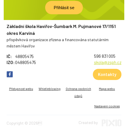
Základní škola Havířov-Šumbark M. Pujmanové 17/1151
okres Karviná
příspěvková organizace zřízena a financována statutárním
městem Havířov
596 831 005
IČ:
48805475
IZO:
048805475
skola@zsph.cz
Kontakty
Přístupnost webu
Whistleblowing
Ochrana osobních
Mapa webu
údajů
Nastavení cookies
Created by
Copyright © 2026