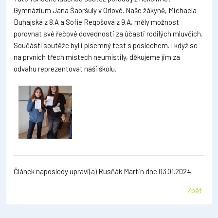
Gymnázium Jana Šabršuly v Orlové. Naše žákyně, Michaela
Duhajská z 8.A a Sofie Regošová z 9.A, měly možnost
porovnat své řečové dovednosti za účasti rodilých mluvčích.
Součástí soutěže byl i písemný test s poslechem. I když se
na prvních třech místech neumístily, děkujeme jim za
odvahu reprezentovat naši školu.
Článek naposledy upravi(a) Rusňák Martin dne 03.01.2024.
Zpět