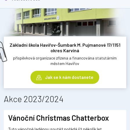
Základní škola Havířov-Šumbark M. Pujmanové 17/1151
okres Karviná
příspěvková organizace zřízena a financována statutárním
městem Havířov
Jak se k nám dostanete
Akce 2023/2024
Vánoční Christmas Chatterbox
Tuto vánočně laděnou soutěž pořádá již několik let