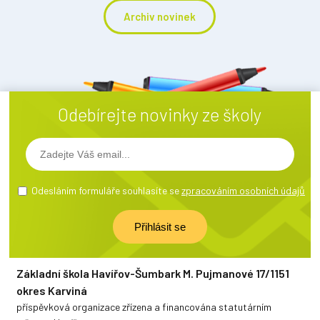
Archiv novinek
Odebírejte novinky ze školy
Odesláním formuláře souhlasíte se
zpracováním osobních údajů
Základní škola Havířov-Šumbark M. Pujmanové 17/1151
okres Karviná
příspěvková organizace zřízena a financována statutárním