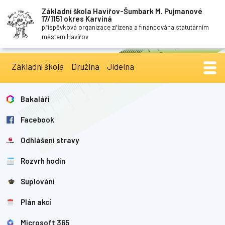
Základní škola Havířov-Šumbark M. Pujmanové
17/1151 okres Karviná
příspěvková organizace zřízena a financována statutárním
městem Havířov
Základní škola
Družina
Jídelna
Bakaláři
Facebook
Odhlášení stravy
Rozvrh hodin
Suplování
Plán akcí
Microsoft 365