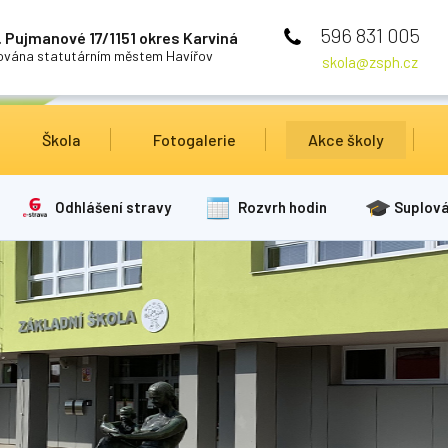
596 831 005
 Pujmanové 17/1151 okres Karviná
cována statutárním městem Havířov
skola@zsph.cz
Škola
Fotogalerie
Akce školy
Odhlášení stravy
Rozvrh hodin
Suplová