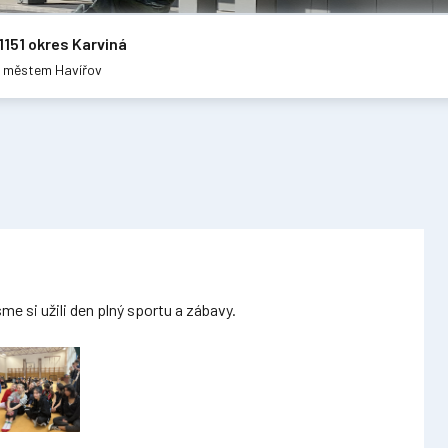
1151 okres Karviná
m městem Havířov
sme si užili den plný sportu a zábavy.