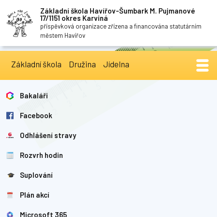
Základní škola Havířov-Šumbark M. Pujmanové
17/1151 okres Karviná
příspěvková organizace zřízena a financována statutárním
městem Havířov
Základní škola
Družina
Jídelna
Bakaláři
Facebook
Odhlášení stravy
Rozvrh hodin
Suplování
Plán akcí
Microsoft 365