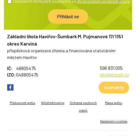
Odesláním formuláře souhlasíte se
zpracováním osobních údajů
Základní škola Havířov-Šumbark M. Pujmanové 17/1151
okres Karviná
příspěvková organizace zřízena a financována statutárním
městem Havířov
596 831 005
IČ:
48805475
IZO:
048805475
skola@zsph.cz
Kontakty
Přístupnost webu
Whistleblowing
Ochrana osobních
Mapa webu
údajů
Nastavení cookies