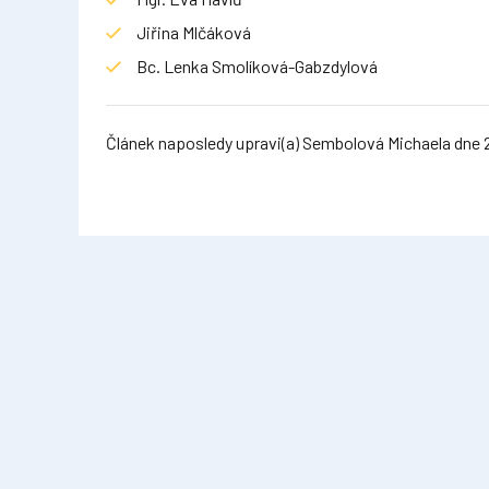
Jiřina Mlčáková
Bc. Lenka Smolíková-Gabzdylová
Článek naposledy upravi(a) Sembolová Michaela dne 