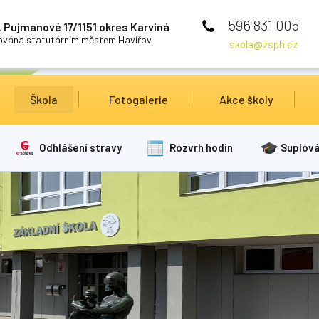
596 831 005
 Pujmanové 17/1151 okres Karviná
cována statutárním městem Havířov
skola@zsph.cz
Škola
Fotogalerie
Akce školy
Odhlášení stravy
Rozvrh hodin
Suplová