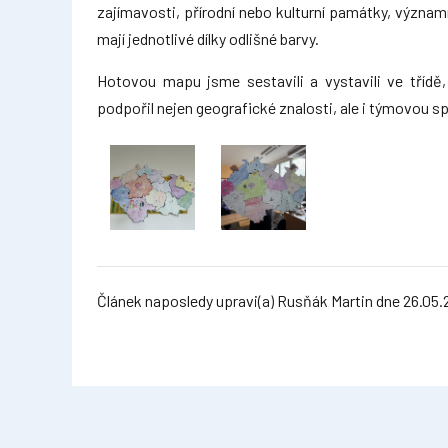
zajímavosti, přírodní nebo kulturní památky, významn
mají jednotlivé dílky odlišné barvy.
Hotovou mapu jsme sestavili a vystavili ve třídě,
podpořil nejen geografické znalosti, ale i týmovou sp
Článek naposledy upravi(a) Rusňák Martin dne 26.05.