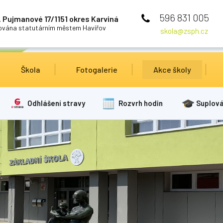
596 831 005
 Pujmanové 17/1151 okres Karviná
cována statutárním městem Havířov
skola@zsph.cz
Škola
Fotogalerie
Akce školy
Odhlášení stravy
Rozvrh hodin
Suplová