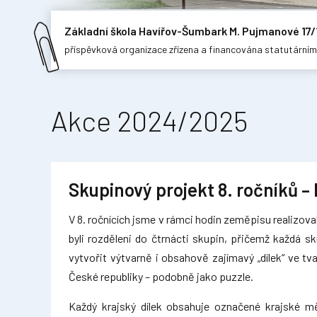
Základní škola Havířov-Šumbark M. Pujmanové 17/
příspěvková organizace zřízena a financována statutární
Akce 2024/2025
Skupinový projekt 8. ročníků – 
V 8. ročnících jsme v rámci hodin zeměpisu realizova
byli rozděleni do čtrnácti skupin, přičemž každá s
vytvořit výtvarně i obsahově zajímavý „dílek“ ve tva
České republiky – podobně jako puzzle.
Každý krajský dílek obsahuje označené krajské mě