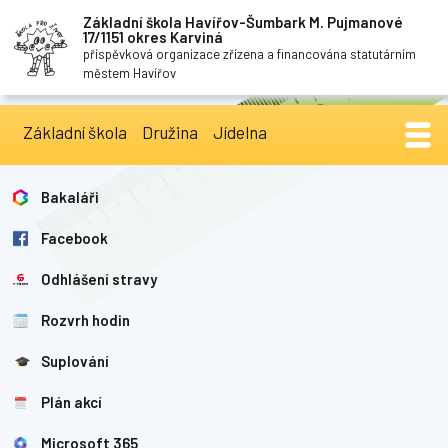
Základní škola Havířov-Šumbark M. Pujmanové
17/1151 okres Karviná
příspěvková organizace zřízena a financována statutárním
městem Havířov
Základní škola
Družina
Jídelna
Bakaláři
Facebook
Odhlášení stravy
Rozvrh hodin
Suplování
Plán akcí
Microsoft 365