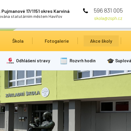
596 831 005
 Pujmanové 17/1151 okres Karviná
cována statutárním městem Havířov
skola@zsph.cz
Škola
Fotogalerie
Akce školy
Odhlášení stravy
Rozvrh hodin
Suplová