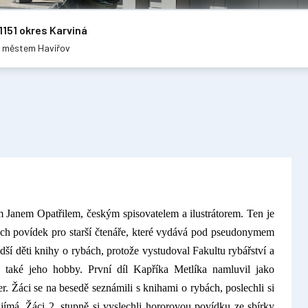
1151 okres Karviná
m městem Havířov
m Janem Opatřilem, českým spisovatelem a ilustrátorem. Ten je
ých povídek pro starší čtenáře, které vydává pod pseudonymem
ší děti knihy o rybách, protože vystudoval
Fakultu rybářství a
 také jeho hobby.
První díl Kapříka Metlíka namluvil jako
. Žáci se na besedě seznámili s knihami o rybách, poslechli si
ajímá. Žáci 2. stupně si vyslechli hororovou povídku ze sbírky