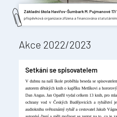
Základní škola Havířov-Šumbark M. Pujmanové 17/
příspěvková organizace zřízena a financována statutární
Akce 2022/2023
Setkání se spisovatelem
V dubnu
na naší škole proběhla beseda se spisovatele
autorem dětských knih o kapříku Metlíkovi a hororov
Dan Angus. Jan Opatřil vydal celkem 13 knih, pro mlad
ochrany vod v Českých Budějovicích a rybářství je
audioknihu světoznámý rybář a cestovatel Jakub Vágner
autorské čtení a měli možnost se zeptat na to, co je z