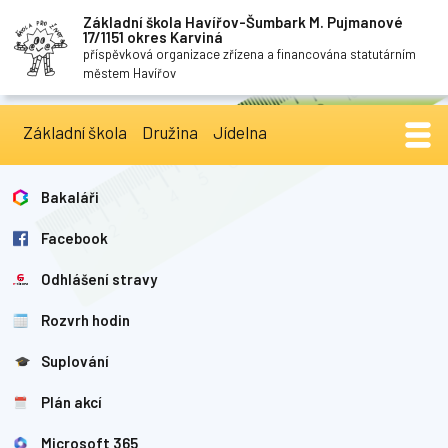
Základní škola Havířov-Šumbark M. Pujmanové
17/1151 okres Karviná
příspěvková organizace zřízena a financována statutárním
městem Havířov
Základní škola
Družina
Jídelna
Bakaláři
Facebook
Odhlášení stravy
Rozvrh hodin
Suplování
Plán akcí
Microsoft 365