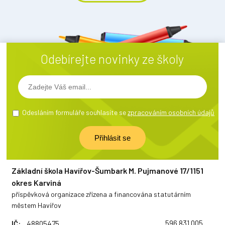
Odebírejte novinky ze školy
Odesláním formuláře souhlasíte se
zpracováním osobních údajů
Základní škola Havířov-Šumbark M. Pujmanové 17/1151
okres Karviná
příspěvková organizace zřízena a financována statutárním
městem Havířov
596 831 005
IČ:
48805475