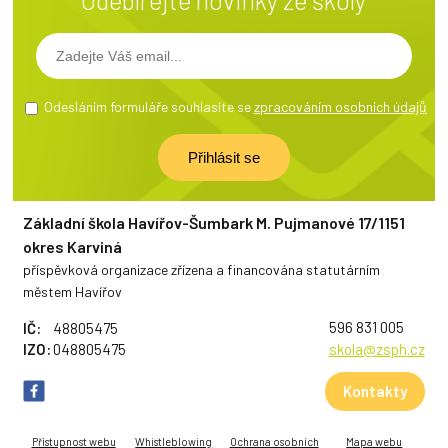
Odesláním formuláře souhlasíte se
zpracováním osobních údajů
Základní škola Havířov-Šumbark M. Pujmanové 17/1151
okres Karviná
příspěvková organizace zřízena a financována statutárním
městem Havířov
596 831 005
IČ:
48805475
IZO:
048805475
skola@zsph.cz
Kontakty
Přístupnost webu
Whistleblowing
Ochrana osobních
Mapa webu