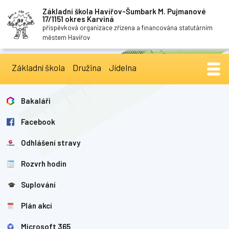
Základní škola Havířov-Šumbark M. Pujmanové
17/1151 okres Karviná
příspěvková organizace zřízena a financována statutárním
městem Havířov
Základní škola
Družina
Jídelna
Bakaláři
Facebook
Odhlášení stravy
Rozvrh hodin
Suplování
Plán akcí
Microsoft 365