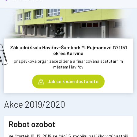
Základní škola Havířov-Šumbark M. Pujmanové 17/1151
okres Karviná
příspěvková organizace zřízena a financována statutárním
městem Havířov
Jak se k nám dostanete
Akce 2019/2020
Robot ozobot
Ve čtvrtek 10. 12. 2019 se žáci 5. ročníku naší školy zúčastnili