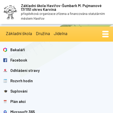
Základní škola Havířov-Šumbark M. Pujmanové
17/1151 okres Karviná
příspěvková organizace zřízena a financována statutárním
městem Havířov
Základní škola
Družina
Jídelna
Bakaláři
Facebook
Odhlášení stravy
Rozvrh hodin
Suplování
Plán akcí
Microsoft 365