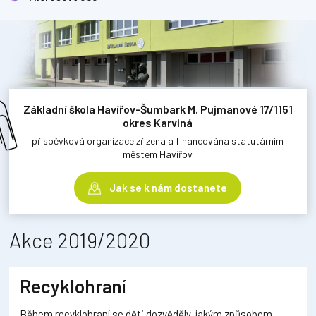
Základní škola Havířov-Šumbark M. Pujmanové 17/1151
okres Karviná
příspěvková organizace zřízena a financována statutárním
městem Havířov
Jak se k nám dostanete
Akce 2019/2020
Recyklohraní
Během recyklohraní se děti dozvěděly, jakým způsobem