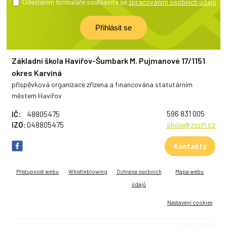
Odesláním formuláře souhlasíte se
zpracováním osobních údajů
Základní škola Havířov-Šumbark M. Pujmanové 17/1151
okres Karviná
příspěvková organizace zřízena a financována statutárním
městem Havířov
596 831 005
IČ:
48805475
IZO:
048805475
skola@zsph.cz
Kontakty
Přístupnost webu
Whistleblowing
Ochrana osobních
Mapa webu
údajů
Nastavení cookies