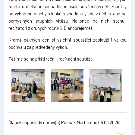
recitátorů. Svého nesnadného úkolu se všechny děti zhostily
na výbornou a nebylo lehké rozhodnout, kdo z nich stane na
pomyslných stupních vítězů. Nakonec na nich stanuli
recitátoři z druhých ročníků. Blahopřejeme!
Kromě pěkných cen si všichni soutěžící zaslouží i velkou
pochvalu za předvedený výkon.
Těšíme se na příští ročník recitační soutěže.
Článek naposledy upravi(a) Rusňák Martin dne 04.03.2025.
Zpět