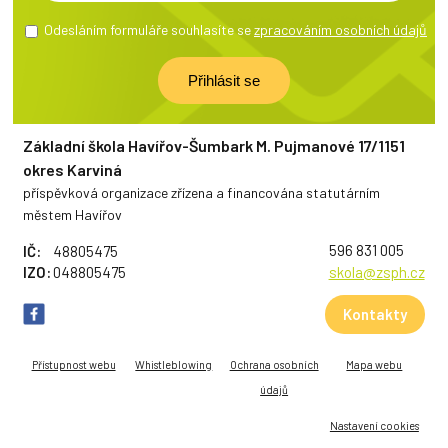
Odesláním formuláře souhlasíte se
zpracováním osobních údajů
Základní škola Havířov-Šumbark M. Pujmanové 17/1151
okres Karviná
příspěvková organizace zřízena a financována statutárním
městem Havířov
596 831 005
IČ:
48805475
IZO:
048805475
skola@zsph.cz
Kontakty
Přístupnost webu
Whistleblowing
Ochrana osobních
Mapa webu
údajů
Nastavení cookies