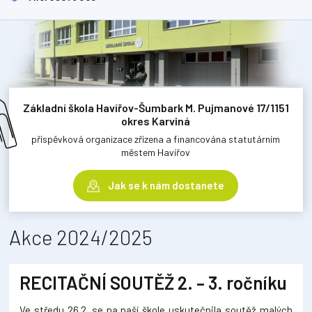
Základní škola Havířov-Šumbark M. Pujmanové 17/1151
okres Karviná
příspěvková organizace zřízena a financována statutárním
městem Havířov
Jak se k nám dostanete
Akce 2024/2025
RECITAČNÍ SOUTĚŽ 2. – 3. ročníku
Ve středu 26.2. se na naší škole uskutečnila soutěž malých