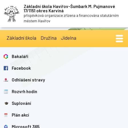
Základní škola Havířov-Šumbark M. Pujmanové
17/1151 okres Karviná
příspěvková organizace zřízena a financována statutárním
městem Havířov
Základní škola
Družina
Jídelna
Bakaláři
Facebook
Odhlášení stravy
Rozvrh hodin
Suplování
Plán akcí
Microsoft 365