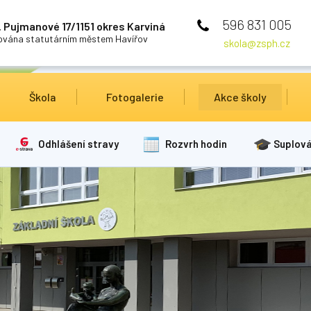
596 831 005
 Pujmanové 17/1151 okres Karviná
cována statutárním městem Havířov
skola@zsph.cz
Škola
Fotogalerie
Akce školy
Odhlášení stravy
Rozvrh hodin
Suplová