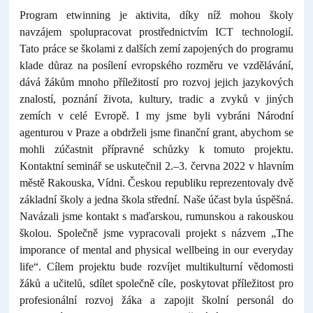
Program etwinning je aktivita, díky níž mohou školy
navzájem spolupracovat prostřednictvím ICT technologií.
Tato práce se školami z dalších zemí zapojených do programu
klade důraz na posílení evropského rozměru ve vzdělávání,
dává žákům mnoho příležitostí pro rozvoj jejich jazykových
znalostí, poznání života, kultury, tradic a zvyků v jiných
zemích v celé Evropě. I my jsme byli vybráni Národní
agenturou v Praze a obdrželi jsme finanční grant, abychom se
mohli zúčastnit přípravné schůzky k tomuto projektu.
Kontaktní seminář se uskutečnil 2.–3. června 2022 v hlavním
městě Rakouska, Vídni. Českou republiku reprezentovaly dvě
základní školy a jedna škola střední. Naše účast byla úspěšná.
Navázali jsme kontakt s maďarskou, rumunskou a rakouskou
školou. Společně jsme vypracovali projekt s názvem „The
imporance of mental and physical wellbeing in our everyday
life“. Cílem projektu bude rozvíjet multikulturní vědomosti
žáků a učitelů, sdílet společně cíle, poskytovat příležitost pro
profesionální rozvoj žáka a zapojit školní personál do