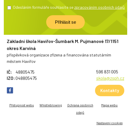
Odesláním formuláře souhlasíte se
zpracováním osobních údajů
Základní škola Havířov-Šumbark M. Pujmanové 17/1151
okres Karviná
příspěvková organizace zřízena a financována statutárním
městem Havířov
596 831 005
IČ:
48805475
IZO:
048805475
skola@zsph.cz
Kontakty
Přístupnost webu
Whistleblowing
Ochrana osobních
Mapa webu
údajů
Nastavení cookies