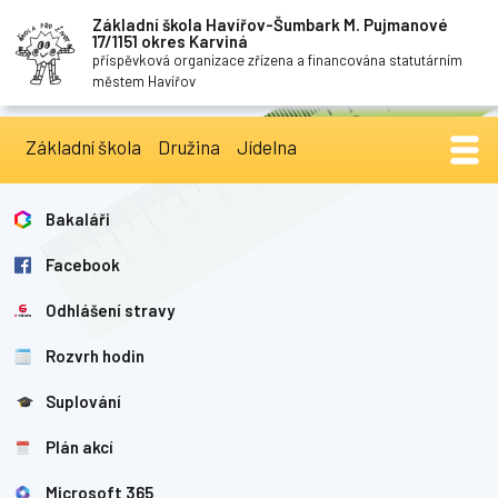
Základní škola Havířov-Šumbark M. Pujmanové
17/1151 okres Karviná
příspěvková organizace zřízena a financována statutárním
městem Havířov
Základní škola
Družina
Jídelna
Bakaláři
Facebook
Odhlášení stravy
Rozvrh hodin
Suplování
Plán akcí
Microsoft 365