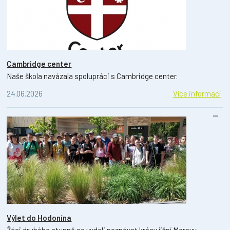
Cambridge center
Naše škola navázala spolupráci s Cambridge center.
24.06.2026
Více informací
Výlet do Hodonína
Žáci druhého stupně se vydali poznávat krásy jižní Moravy.