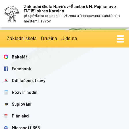
Základní škola Havířov-Šumbark M. Pujmanové
17/1151 okres Karviná
příspěvková organizace zřízena a financována statutárním
městem Havířov
Základní škola
Družina
Jídelna
Bakaláři
Facebook
Odhlášení stravy
Rozvrh hodin
Suplování
Plán akcí
Microsoft 365