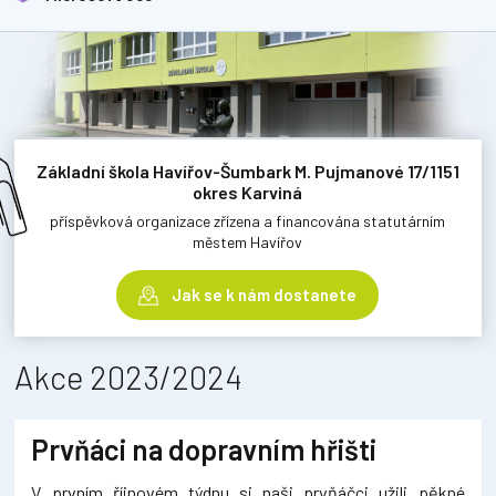
Základní škola Havířov-Šumbark M. Pujmanové 17/1151
okres Karviná
příspěvková organizace zřízena a financována statutárním
městem Havířov
Jak se k nám dostanete
Akce 2023/2024
Prvňáci na dopravním hřišti
V prvním říjnovém týdnu si naši prvňáčci užili pěkné