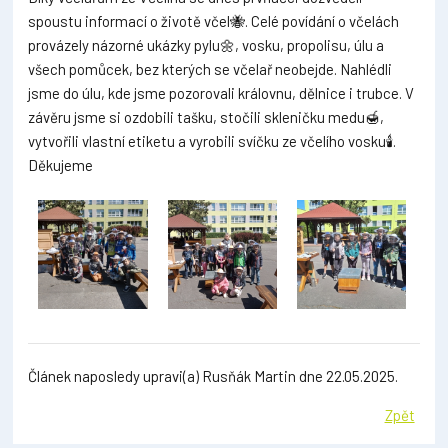
spoustu informací o životě včel🐝. Celé povídání o včelách
provázely názorné ukázky pylu🌼, vosku, propolisu, úlu a
všech pomůcek, bez kterých se včelař neobejde. Nahlédli
jsme do úlu, kde jsme pozorovali královnu, dělnice i trubce. V
závěru jsme si ozdobili tašku, stočili skleničku medu🍯,
vytvořili vlastní etiketu a vyrobili svíčku ze včelího vosku🕯️.
Děkujeme
Článek naposledy upravi(a) Rusňák Martin dne 22.05.2025.
Zpět