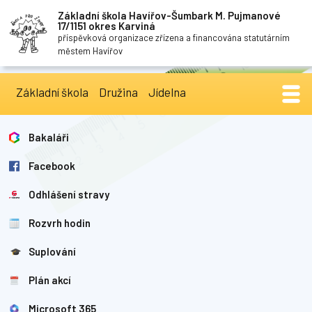
Základní škola Havířov-Šumbark M. Pujmanové
17/1151 okres Karviná
příspěvková organizace zřízena a financována statutárním
městem Havířov
Základní škola
Družina
Jídelna
Bakaláři
Facebook
Odhlášení stravy
Rozvrh hodin
Suplování
Plán akcí
Microsoft 365