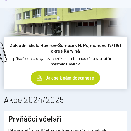
Základní škola Havířov-Šumbark M. Pujmanové 17/1151
okres Karviná
příspěvková organizace zřízena a financována statutárním
městem Havířov
Jak se k nám dostanete
Akce 2024/2025
Prvňáčci včelaři
Díky včelařům ze Včelína se dnes prvňáčci dozvěděli