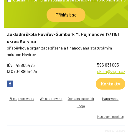
Základní škola Havířov-Šumbark M. Pujmanové 17/1151
okres Karviná
příspěvková organizace zřízena a financována statutárním
městem Havířov
596 831 005
IČ:
48805475
IZO:
048805475
skola@zsph.cz
Kontakty
Přístupnost webu
Whistleblowing
Ochrana osobních
Mapa webu
údajů
Nastavení cookies