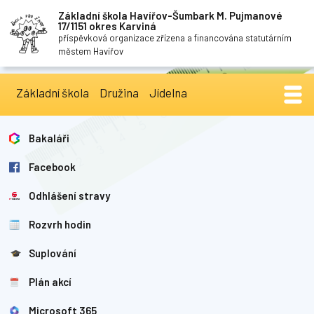
Základní škola Havířov-Šumbark M. Pujmanové
17/1151 okres Karviná
příspěvková organizace zřízena a financována statutárním
městem Havířov
Základní škola
Družina
Jídelna
Bakaláři
Facebook
Odhlášení stravy
Rozvrh hodin
Suplování
Plán akcí
Microsoft 365