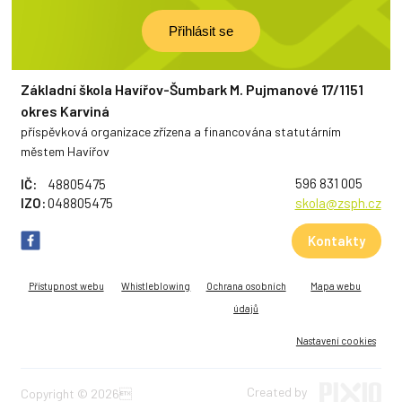
Základní škola Havířov-Šumbark M. Pujmanové 17/1151
okres Karviná
příspěvková organizace zřízena a financována statutárním
městem Havířov
596 831 005
IČ:
48805475
IZO:
048805475
skola@zsph.cz
Kontakty
Přístupnost webu
Whistleblowing
Ochrana osobních
Mapa webu
údajů
Nastavení cookies
Created by
Copyright © 2026