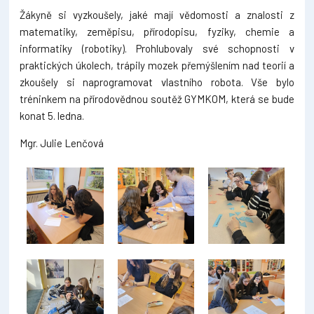
Žákyně si vyzkoušely, jaké mají vědomosti a znalosti z
matematiky, zeměpisu, přírodopisu, fyziky, chemie a
informatiky (robotiky). Prohlubovaly své schopnosti v
praktických úkolech, trápily mozek přemýšlením nad teorií a
zkoušely si naprogramovat vlastního robota. Vše bylo
tréninkem na přírodovědnou soutěž GYMKOM, která se bude
konat 5. ledna.
Mgr. Julie Lenčová