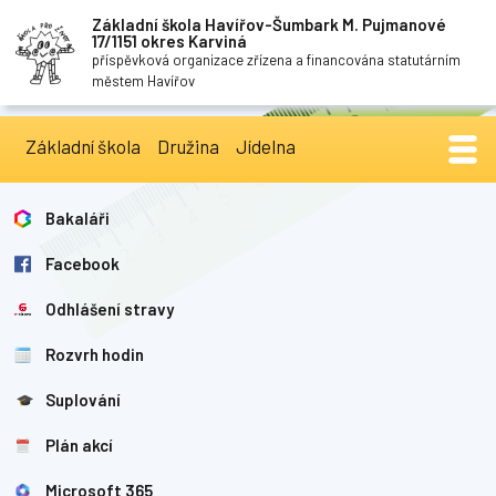
Základní škola Havířov-Šumbark M. Pujmanové
17/1151 okres Karviná
příspěvková organizace zřízena a financována statutárním
městem Havířov
Základní škola
Družina
Jídelna
Bakaláři
Facebook
Odhlášení stravy
Rozvrh hodin
Suplování
Plán akcí
Microsoft 365