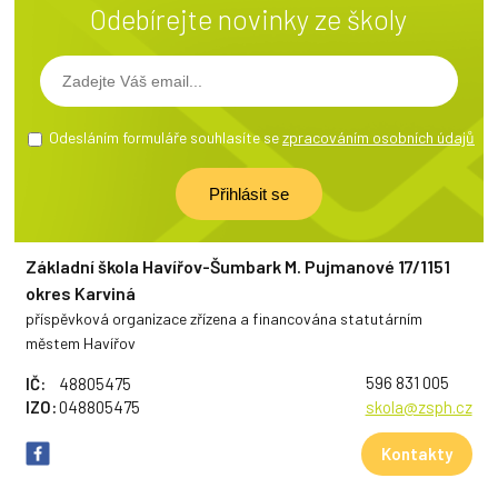
Odebírejte novinky ze školy
Odesláním formuláře souhlasíte se
zpracováním osobních údajů
Základní škola Havířov-Šumbark M. Pujmanové 17/1151
okres Karviná
příspěvková organizace zřízena a financována statutárním
městem Havířov
596 831 005
IČ:
48805475
IZO:
048805475
skola@zsph.cz
Kontakty