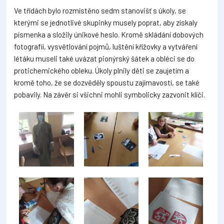
Ve třídách bylo rozmístěno sedm stanovišť s úkoly, se
kterými se jednotlivé skupinky musely poprat, aby získaly
písmenka a složily únikové heslo. Kromě skládání dobových
fotografií, vysvětlování pojmů, luštění křížovky a vytváření
létáku museli také uvázat pionýrský šátek a obléci se do
protichemického obleku. Úkoly plnily děti se zaujetím a
kromě toho, že se dozvěděly spoustu zajímavostí, se také
pobavily. Na závěr si všichni mohli symbolicky zazvonit klíči.