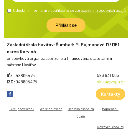
Odesláním formuláře souhlasíte se
zpracováním osobních údajů
Základní škola Havířov-Šumbark M. Pujmanové 17/1151
okres Karviná
příspěvková organizace zřízena a financována statutárním
městem Havířov
596 831 005
IČ:
48805475
IZO:
048805475
skola@zsph.cz
Kontakty
Přístupnost webu
Whistleblowing
Ochrana osobních
Mapa webu
údajů
Nastavení cookies