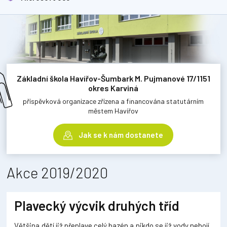
Základní škola Havířov-Šumbark M. Pujmanové 17/1151
okres Karviná
příspěvková organizace zřízena a financována statutárním
městem Havířov
Jak se k nám dostanete
Akce 2019/2020
Plavecký výcvik druhých tříd
Většina dětí již přeplave celý bazén a nikdo se již vody nebojí .