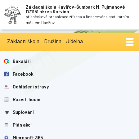
Základní škola Havířov-Šumbark M. Pujmanové
17/1151 okres Karviná
příspěvková organizace zřízena a financována statutárním
městem Havířov
Základní škola
Družina
Jídelna
Bakaláři
Facebook
Odhlášení stravy
Rozvrh hodin
Suplování
Plán akcí
Microsoft 365