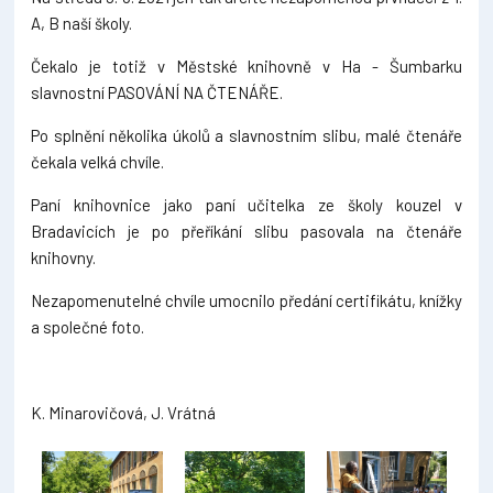
A, B naší školy.
Čekalo je totiž v Městské knihovně v Ha - Šumbarku
slavnostní PASOVÁNÍ NA ČTENÁŘE.
Po splnění několika úkolů a slavnostním slibu, malé čtenáře
čekala velká chvíle.
Paní knihovnice jako paní učitelka ze školy kouzel v
Bradavicích je po přeříkání slibu pasovala na čtenáře
knihovny.
Nezapomenutelné chvíle umocnilo předání certifikátu, knížky
a společné foto.
K. Minarovičová, J. Vrátná