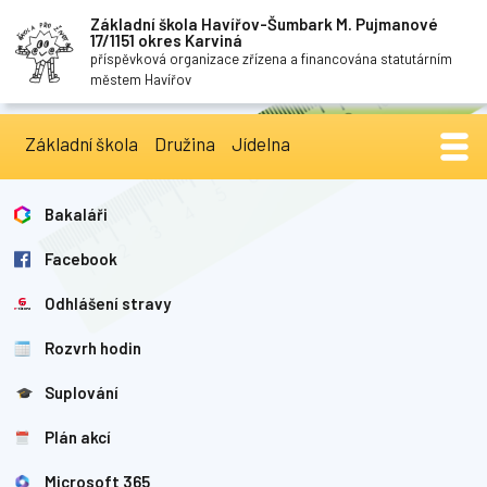
Základní škola Havířov-Šumbark M. Pujmanové
17/1151 okres Karviná
příspěvková organizace zřízena a financována statutárním
městem Havířov
Základní škola
Družina
Jídelna
Bakaláři
Facebook
Odhlášení stravy
Rozvrh hodin
Suplování
Plán akcí
Microsoft 365