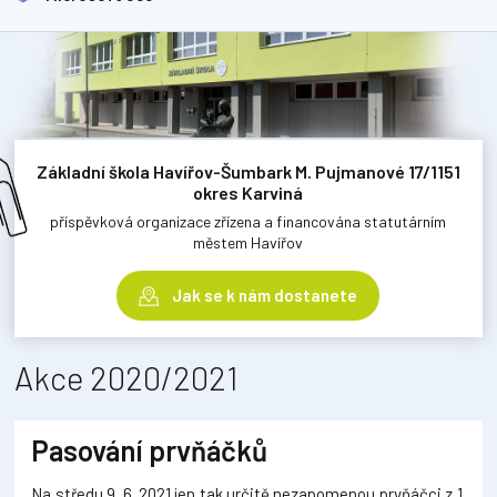
Základní škola Havířov-Šumbark M. Pujmanové 17/1151
okres Karviná
příspěvková organizace zřízena a financována statutárním
městem Havířov
Jak se k nám dostanete
Akce 2020/2021
Pasování prvňáčků
Na středu 9. 6. 2021 jen tak určitě nezapomenou prvňáčci z 1.