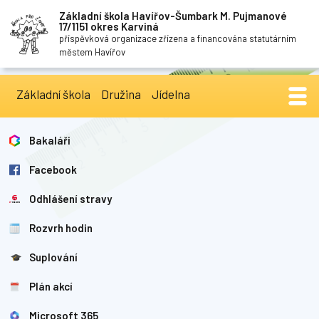
Základní škola Havířov-Šumbark M. Pujmanové
17/1151 okres Karviná
příspěvková organizace zřízena a financována statutárním
městem Havířov
Základní škola
Družina
Jídelna
Bakaláři
Facebook
Odhlášení stravy
Rozvrh hodin
Suplování
Plán akcí
Microsoft 365