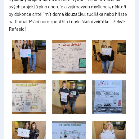
svých projektů plno energie a zajímavých myšlenek, někteří
by dokonce chtěli mít doma klouzačku, tučňáka nebo hřiště
na florbal. Práci nám zpestřilo i naše školní zvířátko - želvák
Rafaelo!