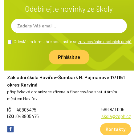
Odebírejte novinky ze školy
Odesláním formuláře souhlasíte se
zpracováním osobních údajů
Základní škola Havířov-Šumbark M. Pujmanové 17/1151
okres Karviná
příspěvková organizace zřízena a financována statutárním
městem Havířov
596 831 005
IČ:
48805475
IZO:
048805475
skola@zsph.cz
Kontakty