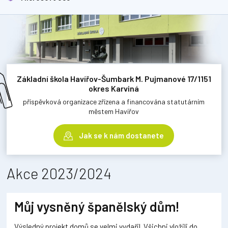
Základní škola Havířov-Šumbark M. Pujmanové 17/1151
okres Karviná
příspěvková organizace zřízena a financována statutárním
městem Havířov
Jak se k nám dostanete
Akce 2023/2024
Můj vysněný španělský dům!
Výsledný projekt domů se velmi vydařil. Všichni vložili do