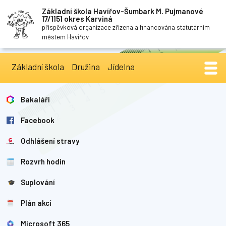
Základní škola Havířov-Šumbark M. Pujmanové
17/1151 okres Karviná
příspěvková organizace zřízena a financována statutárním
městem Havířov
Základní škola
Družina
Jídelna
Bakaláři
Facebook
Odhlášení stravy
Rozvrh hodin
Suplování
Plán akcí
Microsoft 365