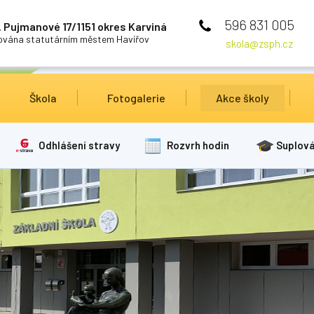
596 831 005
 Pujmanové 17/1151 okres Karviná
cována statutárním městem Havířov
skola@zsph.cz
Škola
Fotogalerie
Akce školy
Odhlášení stravy
Rozvrh hodin
Suplová