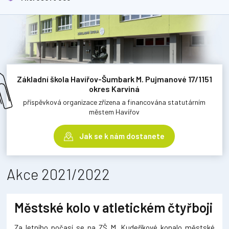
Základní škola Havířov-Šumbark M. Pujmanové 17/1151
okres Karviná
příspěvková organizace zřízena a financována statutárním
městem Havířov
Jak se k nám dostanete
Akce 2021/2022
Městské kolo v atletickém čtyřboji
Za letního počasí se na ZŠ M. Kudeříkové konalo městské