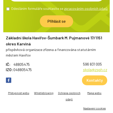
Odesláním formuláře souhlasíte se
zpracováním osobních údajů
Základní škola Havířov-Šumbark M. Pujmanové 17/1151
okres Karviná
příspěvková organizace zřízena a financována statutárním
městem Havířov
596 831 005
IČ:
48805475
IZO:
048805475
skola@zsph.cz
Kontakty
Přístupnost webu
Whistleblowing
Ochrana osobních
Mapa webu
údajů
Nastavení cookies