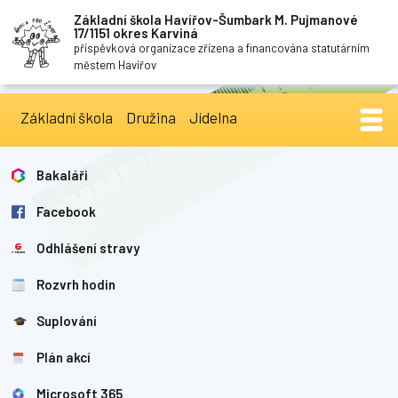
Základní škola Havířov-Šumbark M. Pujmanové
17/1151 okres Karviná
příspěvková organizace zřízena a financována statutárním
městem Havířov
Základní škola
Družina
Jídelna
Bakaláři
Facebook
Odhlášení stravy
Rozvrh hodin
Suplování
Plán akcí
Microsoft 365