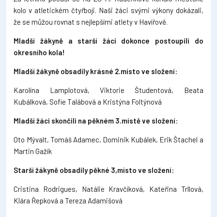
kolo v atletickém čtyřboji. Naši žáci svými výkony dokázali,
že se můžou rovnat s nejlepšími atlety v Havířově.
Mladší žákyně a starší žáci dokonce postoupili do
okresního kola!
Mladší žákyně obsadily krásné 2.místo ve složení:
Karolína Lamplotová, Viktorie Študentová, Beata
Kubálková, Sofie Talábová a Kristýna Foltýnová
Mladší žáci skončili na pěkném 3.místě ve složení
:
Oto Mývalt, Tomáš Adamec, Dominik Kubálek, Erik Štachel a
Martin Gažík
Starší žákyně obsadily pěkné 3,místo ve složení:
Cristina Rodrigues, Natálie Kravčíková, Kateřina Trllová,
Klára Řepková a Tereza Adamišová