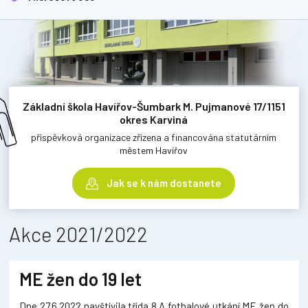
Základní škola Havířov-Šumbark M. Pujmanové 17/1151
okres Karviná
příspěvková organizace zřízena a financována statutárním
městem Havířov
Jak se k nám dostanete
Akce 2021/2022
ME žen do 19 let
Dne 27.6.2022 navštívila třída 8.A fotbalové utkání ME žen do