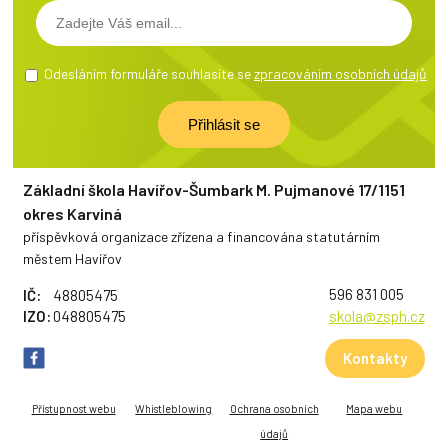
Odesláním formuláře souhlasíte se
zpracováním osobních údajů
Základní škola Havířov-Šumbark M. Pujmanové 17/1151
okres Karviná
příspěvková organizace zřízena a financována statutárním
městem Havířov
596 831 005
IČ:
48805475
IZO:
048805475
skola@zsph.cz
Kontakty
Přístupnost webu
Whistleblowing
Ochrana osobních
Mapa webu
údajů