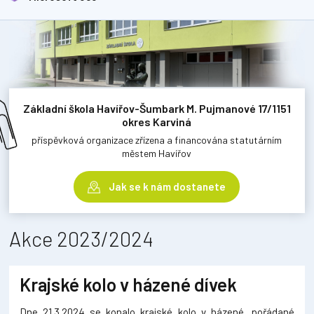
Základní škola Havířov-Šumbark M. Pujmanové 17/1151
okres Karviná
příspěvková organizace zřízena a financována statutárním
městem Havířov
Jak se k nám dostanete
Akce 2023/2024
Krajské kolo v házené dívek
Dne 21.3.2024 se konalo krajské kolo v házené, pořádané