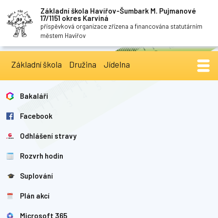
Základní škola Havířov-Šumbark M. Pujmanové
17/1151 okres Karviná
příspěvková organizace zřízena a financována statutárním
městem Havířov
Základní škola
Družina
Jídelna
Bakaláři
Facebook
Odhlášení stravy
Rozvrh hodin
Suplování
Plán akcí
Microsoft 365