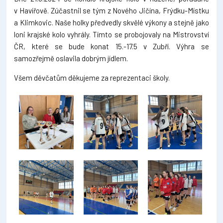
v Havířově. Zúčastnil se tým z Nového Jičína, Frýdku-Místku
a Klimkovic. Naše holky předvedly skvělé výkony a stejně jako
loni krajské kolo vyhrály. Tímto se probojovaly na Mistrovství
ČR, které se bude konat 15.-17.5 v Zubří. Výhra se
samozřejmě oslavila dobrým jídlem.
Všem děvčatům děkujeme za reprezentaci školy.