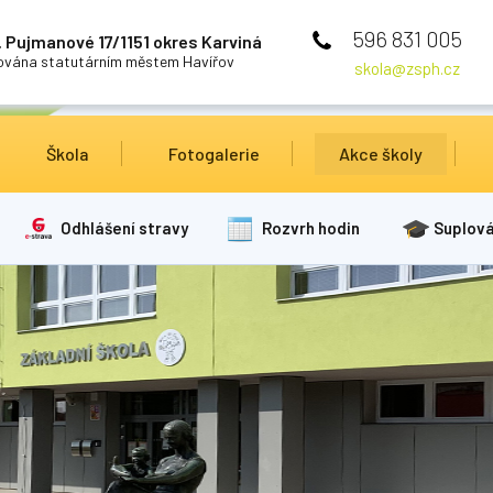
596 831 005
 Pujmanové 17/1151 okres Karviná
cována statutárním městem Havířov
skola@zsph.cz
Škola
Fotogalerie
Akce školy
Odhlášení stravy
Rozvrh hodin
Suplová