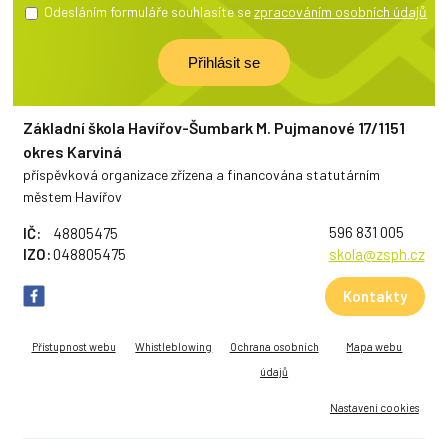
Odesláním formuláře souhlasíte se
zpracováním osobních údajů
Základní škola Havířov-Šumbark M. Pujmanové 17/1151
okres Karviná
příspěvková organizace zřízena a financována statutárním
městem Havířov
596 831 005
IČ:
48805475
IZO:
048805475
skola@zsph.cz
Kontakty
Přístupnost webu
Whistleblowing
Ochrana osobních
Mapa webu
údajů
Nastavení cookies