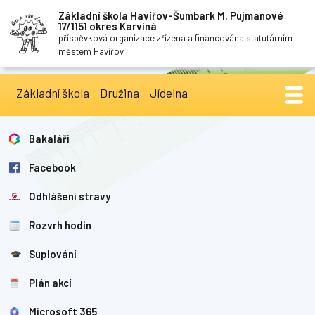
Základní škola Havířov-Šumbark M. Pujmanové
17/1151 okres Karviná
příspěvková organizace zřízena a financována statutárním
městem Havířov
Základní škola
Družina
Jídelna
Bakaláři
Facebook
Odhlášení stravy
Rozvrh hodin
Suplování
Plán akcí
Microsoft 365