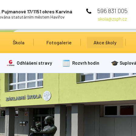
596 831 005
 Pujmanové 17/1151 okres Karviná
cována statutárním městem Havířov
skola@zsph.cz
Škola
Fotogalerie
Akce školy
Odhlášení stravy
Rozvrh hodin
Suplová