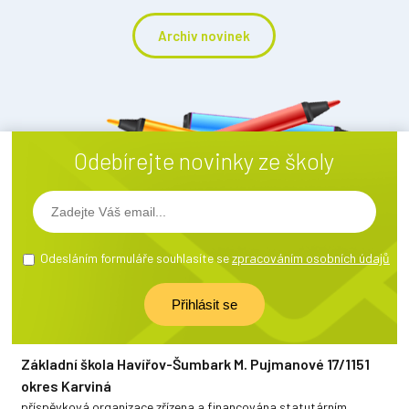
Archiv novinek
Odebírejte novinky ze školy
Odesláním formuláře souhlasíte se
zpracováním osobních údajů
Základní škola Havířov-Šumbark M. Pujmanové 17/1151
okres Karviná
příspěvková organizace zřízena a financována statutárním