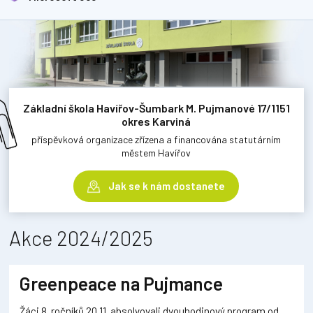
Základní škola Havířov-Šumbark M. Pujmanové 17/1151
okres Karviná
příspěvková organizace zřízena a financována statutárním
městem Havířov
Jak se k nám dostanete
Akce 2024/2025
Greenpeace na Pujmance
Žáci 8. ročníků 20.11. absolvovali dvouhodinový program od