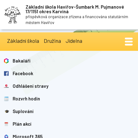
Základní škola Havířov-Šumbark M. Pujmanové
17/1151 okres Karviná
příspěvková organizace zřízena a financována statutárním
městem Havířov
Základní škola
Družina
Jídelna
Bakaláři
Facebook
Odhlášení stravy
Rozvrh hodin
Suplování
Plán akcí
Microsoft 365