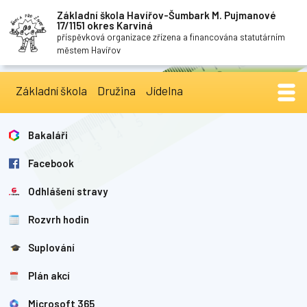
Základní škola Havířov-Šumbark M. Pujmanové
17/1151 okres Karviná
příspěvková organizace zřízena a financována statutárním
městem Havířov
Základní škola
Družina
Jídelna
Bakaláři
Facebook
Odhlášení stravy
Rozvrh hodin
Suplování
Plán akcí
Microsoft 365