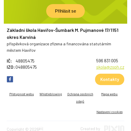
Základní škola Havířov-Šumbark M. Pujmanové 17/1151
okres Karviná
příspěvková organizace zřízena a financována statutárním
městem Havířov
596 831 005
IČ:
48805475
IZO:
048805475
skola@zsph.cz
Kontakty
Přístupnost webu
Whistleblowing
Ochrana osobních
Mapa webu
údajů
Nastavení cookies
Created by
Copyright © 2026