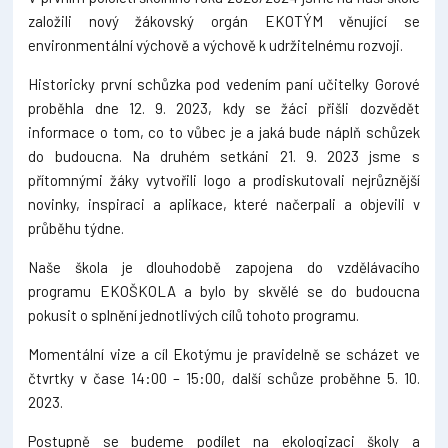
založili nový žákovský orgán EKOTÝM věnující se
environmentální výchově a výchově k udržitelnému rozvoji.
Historicky první schůzka pod vedením paní učitelky Gorové
proběhla dne 12. 9. 2023, kdy se žáci přišli dozvědět
informace o tom, co to vůbec je a jaká bude náplň schůzek
do budoucna. Na druhém setkáni 21. 9. 2023 jsme s
přítomnými žáky vytvořili logo a prodiskutovali nejrůznější
novinky, inspiraci a aplikace, které načerpali a objevili v
průběhu týdne.
Naše škola je dlouhodobě zapojena do vzdělávacího
programu EKOŠKOLA a bylo by skvělé se do budoucna
pokusit o splnění jednotlivých cílů tohoto programu.
Momentální vize a cíl Ekotýmu je pravidelně se scházet ve
čtvrtky v čase 14:00 – 15:00, další schůze proběhne 5. 10.
2023.
Postupně se budeme podílet na ekologizaci školy a