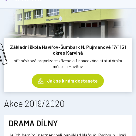
Základní škola Havířov-Šumbark M. Pujmanové 17/1151
okres Karviná
příspěvková organizace zřízena a financována statutárním
městem Havířov
Jak se k nám dostanete
Akce 2019/2020
DRAMA DÍLNY
Jejich herními partnery byli například Nafouk, Pýchoun, Uráž,