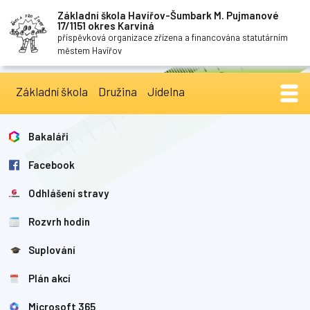
Základní škola Havířov-Šumbark M. Pujmanové
17/1151 okres Karviná
příspěvková organizace zřízena a financována statutárním
městem Havířov
Základní škola
Družina
Jídelna
Bakaláři
Facebook
Odhlášení stravy
Rozvrh hodin
Suplování
Plán akcí
Microsoft 365