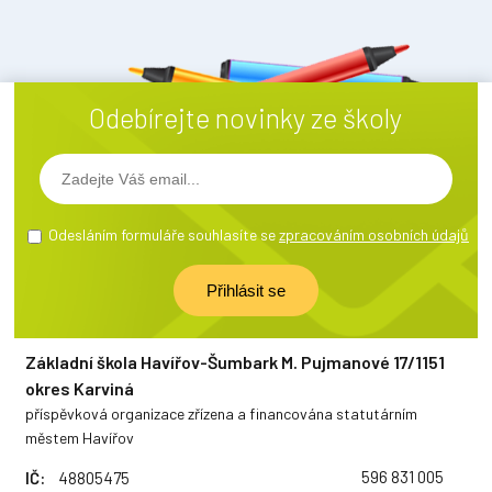
Odebírejte novinky ze školy
Odesláním formuláře souhlasíte se
zpracováním osobních údajů
Základní škola Havířov-Šumbark M. Pujmanové 17/1151
okres Karviná
příspěvková organizace zřízena a financována statutárním
městem Havířov
596 831 005
IČ:
48805475