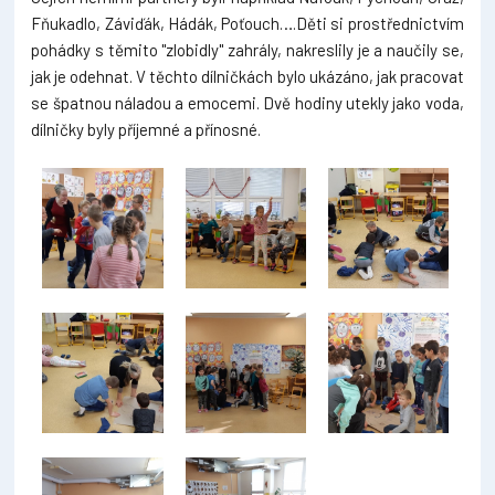
Fňukadlo, Záviďák, Hádák, Poťouch….Děti si prostřednictvím
pohádky s těmito "zlobidly" zahrály, nakreslily je a naučily se,
jak je odehnat. V těchto dílničkách bylo ukázáno, jak pracovat
se špatnou náladou a emocemi. Dvě hodiny utekly jako voda,
dílničky byly příjemné a přínosné.