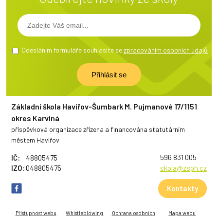
Odesláním formuláře souhlasíte se
zpracováním osobních údajů
Základní škola Havířov-Šumbark M. Pujmanové 17/1151
okres Karviná
příspěvková organizace zřízena a financována statutárním
městem Havířov
596 831 005
IČ:
48805475
IZO:
048805475
skola@zsph.cz
Kontakty
Přístupnost webu
Whistleblowing
Ochrana osobních
Mapa webu