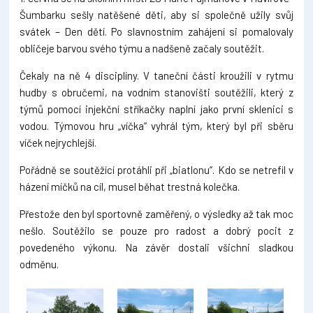
Šumbarku sešly natěšené děti, aby si společně užily svůj
svátek – Den dětí. Po slavnostním zahájení si pomalovaly
obličeje barvou svého týmu a nadšeně začaly soutěžit.
Čekaly na ně 4 disciplíny. V taneční části kroužili v rytmu
hudby s obručemi, na vodním stanovišti soutěžili, který z
týmů pomocí injekční stříkačky naplní jako první sklenici s
vodou. Týmovou hru „víčka“ vyhrál tým, který byl při sběru
víček nejrychlejší.
Pořádně se soutěžící protáhli při „biatlonu“. Kdo se netrefil v
házení míčků na cíl, musel běhat trestná kolečka.
Přestože den byl sportovně zaměřený, o výsledky až tak moc
nešlo. Soutěžilo se pouze pro radost a dobrý pocit z
povedeného výkonu. Na závěr dostali všichni sladkou
odměnu.