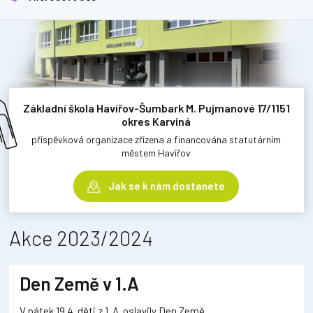
Základní škola Havířov-Šumbark M. Pujmanové 17/1151
okres Karviná
příspěvková organizace zřízena a financována statutárním
městem Havířov
Jak se k nám dostanete
Akce 2023/2024
Den Země v 1.A
V pátek 19.4. děti z 1. A oslavily Den Země.