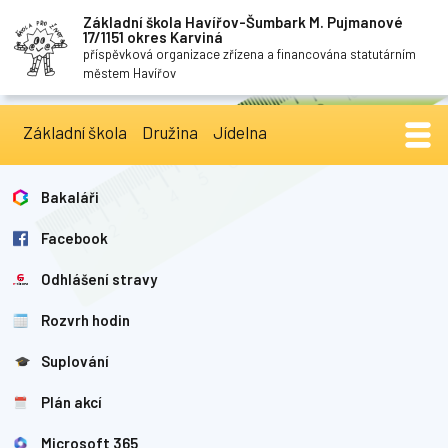
Základní škola Havířov-Šumbark M. Pujmanové
17/1151 okres Karviná
příspěvková organizace zřízena a financována statutárním
městem Havířov
Základní škola
Družina
Jídelna
Bakaláři
Facebook
Odhlášení stravy
Rozvrh hodin
Suplování
Plán akcí
Microsoft 365